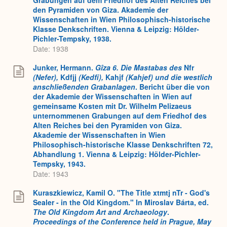
den Pyramiden von Giza. Akademie der
Wissenschaften in Wien Philosophisch-historische
Klasse Denkschriften. Vienna & Leipzig: Hölder-
Pichler-Tempsky, 1938.
Date: 1938
Junker, Hermann.
Gîza 6. Die Mastabas des
Nfr
(Nefer),
Kdfjj
(Kedfi),
Kahjf
(Kahjef) und die westlich
anschließenden Grabanlagen
. Bericht über die von
der Akademie der Wissenschaften in Wien auf
gemeinsame Kosten mit Dr. Wilhelm Pelizaeus
unternommenen Grabungen auf dem Friedhof des
Alten Reiches bei den Pyramiden von Giza.
Akademie der Wissenschaften in Wien
Philosophisch-historische Klasse Denkschriften 72,
Abhandlung 1. Vienna & Leipzig: Hölder-Pichler-
Tempsky, 1943.
Date: 1943
Kuraszkiewicz, Kamil O. "The Title xtmtj nTr - God's
Sealer - in the Old Kingdom." In Miroslav Bárta, ed.
The Old Kingdom Art and Archaeology
.
Proceedings of the Conference held in Prague, May