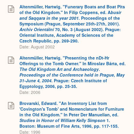
Expa
Altenmüller, Hartwig. "Funerary Boats and Boat Pits
of the Old Kingdom." In Filip Coppens, ed. A
busir
and Saqqara in the year 2001.
Proceedings of the
Symposium (Prague, September 25th-27th, 2001)
.
Archiv Orientální
70, No. 3 (August 2002). Prague:
Oriental Institute, Academy of Sciences of the
Czech Republic, pp. 269-290.
Date: August 2002
Altenmüller, Hartwig. "Presenting the nDt-Hr
Offerings to the Tomb Owner." In Miroslav Bárta, ed.
The Old Kingdom Art and Archaeology
.
Proceedings of the Conference held in Prague, May
31-June 4, 2004.
Prague: Czech Institute of
Egyptology, 2006, pp. 25-35.
Date: 2006
Brovarski, Edward. "An Inventory List from
'Covington's Tomb' and Nomenclature for Furniture
in the Old Kingdom." In Peter Der Manuelian, ed.
Studies in Honor of William Kelly Simpson
1.
Boston: Museum of Fine Arts, 1996, pp. 117-155.
Date: 1996