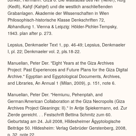
(Kedfi), Kahjf (Kahjef) und die westlich anschließenden
Grabanlagen. Akademie der Wissenschaften in Wien
Philosophisch-historische Klasse Denkschriften 72,
Abhandlung 1. Vienna & Leipzig: Hölder-Pichler-Tempsky,
1943. plan after p. 273.
Lepsius, Denkmaeler Text 1, pp. 46-49; Lepsius, Denkmaeler
I, pl. 22; Denkmaeler vol. 2, pls.18-22.
Manuelian, Peter Der. "Eight Years at the Giza Archives
Project: Past Experiences and Future Plans for the Giza Digital
Archive." Egyptian and Egyptological Documents, Archives,
and Libraries, An Annual 1 (Milan, 2009), p. 151, note 6.
Manuelian, Peter Der. "Hemiunu, Pehenptah, and
German/American Collaboration at the Giza Necropolis (Giza
Archives Project Gleanings: II)." In Antje Spiekermann, ed. Zur
Zierde gereicht. . . Festschrift Bettina Schmitz zum 60.
Geburtstag am 24. Juli 2008, HIldesheimer Ägyptologische
Beiträge 50. Hildesheim: Verlag Gebrüder Gerstenberg, 2008,
p. 32, note 22.