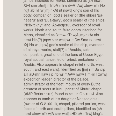
jambs inscribed for Merib, identified as [sA nswt n
Xt=f smr xtmtj-nTr bA-nTrw dwA-tAwj xtmw-nTr Nb-
rxjjt ab-nTrw jmj-r kAt nt nswt] king's son of his
body, companion, god's sealer of (the ships) 'Ba-
netjeru' and 'Dua-tawy', god's sealer of (the ships)
'Neb-rekhyt' and 'Ab-netjeru', overseer of royal
works. North and south false doors inscribed for
Merib, identified as [xtmw-nTr wjA jmj-r kAt nbt
nswt Hts(?) jnpw smr watj wr mDw Sma rx nswt
Xrj-Hb wt jnpw] god's sealer of the ship, overseer
of all royal works, staff(?) of Anubis, sole
companion, great one of the tens of Upper Egypt,
royal acquaintance, lector-priest, embalmer of
Anubis. Also appears in chapel relief (north, west,
south, and east walls), identified as [jmj-r mSa xrp
aH aD-mr Haw r p nb wr mAAw jwnw Hm-nTr xwfw]
expedition leader, director of the palace,
administrator of the fleet, mouth of every Butite,
greatest of seers in Iunu, priest of Khufu; chapel
(ÄMP Berlin 1107) found in situ in G 2100-I. Also
appears in tomb of his daughter Nensedjerkai
(owner of G 2100-II), chapel, pillared portico, west
faces of north and south pillars, identified as [sA
nswt xtmw-nTr wjA smr watj sHD bA-nTrw] king's