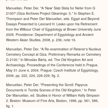
Manuelian, Peter Der. "A 'New' Slab Stela for Nefer from G
2100? (Giza Archives Project Gleanings: I)." In Stephen E.
Thompson and Peter Der Manuelian, eds. Egypt and Beyond:
Essays Presented to Leonard H. Lesko upon his Retirement
from the Wilbour Chair of Egyptology at Brown University June
2005. Providence: Department of Egyptology and Ancient
Western Asian Studies, 2008, p. 236, note 16.
Manuelian, Peter Der. "A Re-examination of Reisner's Nucleus
Cemetery Concept at Giza. Preliminary Remarks on Cemetery
G 2100." In Miroslav Bárta, ed. The Old Kingdom Art and
Archaeology. Proceedings of the Conference held in Prague,
May 31-June 4, 2004. Prague: Czech Institute of Egyptology,
2006, pp. 222, 224, 226-229, fig. 2.
Manuelian, Peter Der. "Presenting the Scroll: Papyrus
Documents in Tombs Scenes of the Old Kingdom." In Peter
Der Manuelian, ed. Studies in Honor of William Kelly Simpson
2. Boston: Museum of Fine Arts, Boston, 1996, pp. 561, 586,
fig. 1.