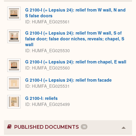
or
Expa
G 2100-I (= Lepsius 24): relief from W wall, N and
S false doors
ID
HUMFA_EG025561
G 2100-I (= Lepsius 24): relief from W wall, S of
false door; false door niches, reveals; chapel, S
wall
ID
HUMFA_EG025530
G 2100-I (= Lepsius 24): relief from chapel, E wall
ID
HUMFA_EG025560
G 2100-I (= Lepsius 24): relief from facade
ID
HUMFA_EG025531
G 2100-I: reliefs
ID
HUMFA_EG025499
PUBLISHED DOCUMENTS
16
Colla
or