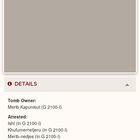
DETAILS
Colla
or
Expa
Tomb Owner
Merib Kapunisut (G 2100-I)
Attested
Ishi (in G 2100-I)
Khufumernetjeru (in G 2100-I)
Merib-nedjes (in G 2100-I)