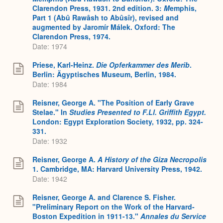
Clarendon Press, 1931. 2nd edition. 3:
M
emphis,
Part 1 (Abû Rawâsh to Abûsîr), revised and
augmented by Jaromír Málek. Oxford: The
Clarendon Press, 1974.
Date: 1974
Priese, Karl-Heinz.
Die Opferkammer des Merib
.
Berlin: Ägyptisches Museum, Berlin, 1984.
Date: 1984
Reisner, George A. "The Position of Early Grave
Stelae." In
Studies Presented to F.Ll. Griffith Egypt.
London: Egypt Exploration Society, 1932, pp. 324-
331.
Date: 1932
Reisner, George A.
A History of the Giza Necropolis
1. Cambridge, MA: Harvard University Press, 1942.
Date: 1942
Reisner, George A. and Clarence S. Fisher.
"Preliminary Report on the Work of the Harvard-
Boston Expedition in 1911-13."
Annales du Service