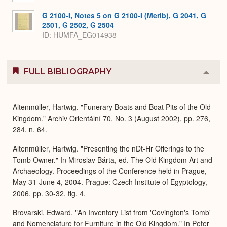
G 2100-I, Notes 5 on G 2100-I (Merib), G 2041, G
2501, G 2502, G 2504
ID: HUMFA_EG014938
FULL BIBLIOGRAPHY
Colla
or
Expa
Altenmüller, Hartwig. "Funerary Boats and Boat Pits of the Old
Kingdom." Archiv Orientální 70, No. 3 (August 2002), pp. 276,
284, n. 64.
Altenmüller, Hartwig. "Presenting the nDt-Hr Offerings to the
Tomb Owner." In Miroslav Bárta, ed. The Old Kingdom Art and
Archaeology. Proceedings of the Conference held in Prague,
May 31-June 4, 2004. Prague: Czech Institute of Egyptology,
2006, pp. 30-32, fig. 4.
Brovarski, Edward. "An Inventory List from 'Covington's Tomb'
and Nomenclature for Furniture in the Old Kingdom." In Peter