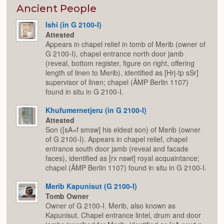
Expan
Ancient People
Ishi (in G 2100-I)
Attested
Appears in chapel relief in tomb of Merib (owner of
G 2100-I), chapel entrance north door jamb
(reveal, bottom register, figure on right, offering
length of linen to Merib), identified as [Hrj-tp sSr]
supervisor of linen; chapel (ÄMP Berlin 1107)
found in situ in G 2100-I.
Khufumernetjeru (in G 2100-I)
Attested
Son ([sA=f smsw] his eldest son) of Merib (owner
of G 2100-I). Appears in chapel relief, chapel
entrance south door jamb (reveal and facade
faces), identified as [rx nswt] royal acquaintance;
chapel (ÄMP Berlin 1107) found in situ in G 2100-I.
Merib Kapunisut (G 2100-I)
Tomb Owner
Owner of G 2100-I. Merib, also known as
Kapunisut. Chapel entrance lintel, drum and door