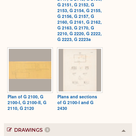
G 2151, G 2152, G
2153, G 2154, G 2155,
G 2156, G 2157, G
2160, G 2161, G 2162,
G 2163, G 2170, G
2210, G 2220, G 2222,
G 2223, G 2223a
Plan of G 2100, G
Plans and sections
2100-I, G 2100-II, G
of G 2100-I and G
2110, G 2120
2430
DRAWINGS
5
Colla