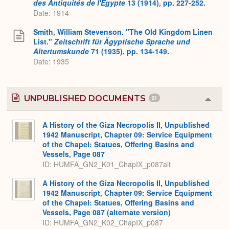
des Antiquités de l'Egypte
13 (1914), pp. 227-252.
Date: 1914
Smith, William Stevenson. "The Old Kingdom Linen
List."
Zeitschrift für Ägyptische Sprache und
Altertumskunde
71 (1935), pp. 134-149.
Date: 1935
UNPUBLISHED DOCUMENTS
21
Colla
or
Expa
A History of the Giza Necropolis II, Unpublished
1942 Manuscript, Chapter 09: Service Equipment
of the Chapel: Statues, Offering Basins and
Vessels, Page 087
ID: HUMFA_GN2_K01_ChapIX_p087alt
A History of the Giza Necropolis II, Unpublished
1942 Manuscript, Chapter 09: Service Equipment
of the Chapel: Statues, Offering Basins and
Vessels, Page 087 (alternate version)
ID: HUMFA_GN2_K02_ChapIX_p087