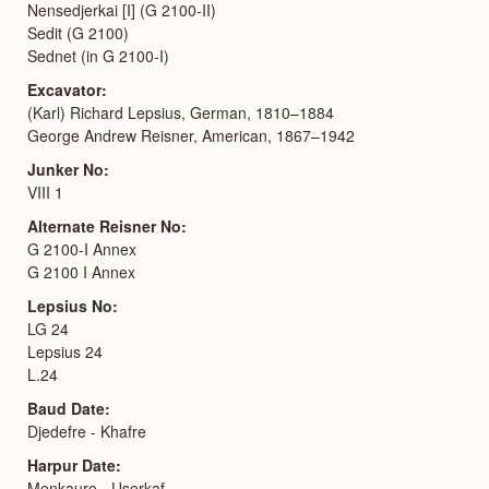
Nensedjerkai [I] (G 2100-II)
Sedit (G 2100)
Sednet (in G 2100-I)
Excavator
(Karl) Richard Lepsius, German, 1810–1884
George Andrew Reisner, American, 1867–1942
Junker No
VIII 1
Alternate Reisner No
G 2100-I Annex
G 2100 I Annex
Lepsius No
LG 24
Lepsius 24
L.24
Baud Date
Djedefre - Khafre
Harpur Date
Menkaure - Userkaf