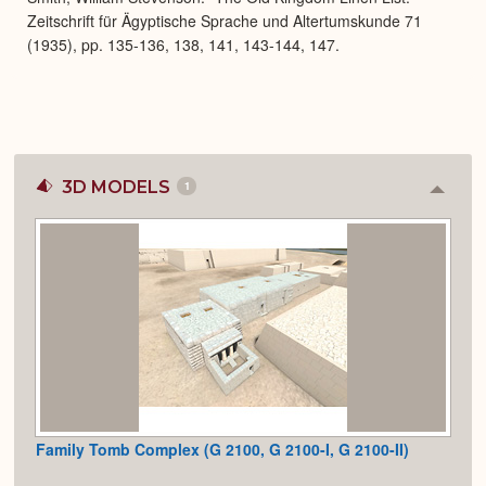
Zeitschrift für Ägyptische Sprache und Altertumskunde 71
(1935), pp. 135-136, 138, 141, 143-144, 147.
3D MODELS
1
Colla
or
Expan
Family Tomb Complex (G 2100, G 2100-I, G 2100-II)