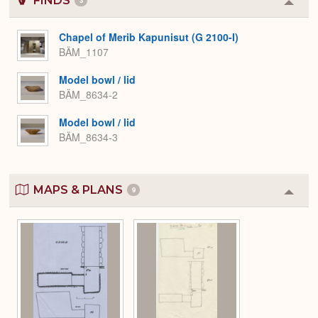
FINDS
Colla
or
Expa
Chapel of Merib Kapunisut (G 2100-I)
BÄM_1107
Model bowl / lid
BÄM_8634-2
Model bowl / lid
BÄM_8634-3
MAPS & PLANS
9
Colla
or
Expa