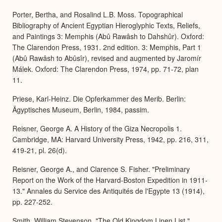
Porter, Bertha, and Rosalind L.B. Moss. Topographical
Bibliography of Ancient Egyptian Hieroglyphic Texts, Reliefs,
and Paintings 3: Memphis (Abû Rawâsh to Dahshûr). Oxford:
The Clarendon Press, 1931. 2nd edition. 3: Memphis, Part 1
(Abû Rawâsh to Abûsîr), revised and augmented by Jaromír
Málek. Oxford: The Clarendon Press, 1974, pp. 71-72, plan
11.
Priese, Karl-Heinz. Die Opferkammer des Merib. Berlin:
Ägyptisches Museum, Berlin, 1984, passim.
Reisner, George A. A History of the Giza Necropolis 1.
Cambridge, MA: Harvard University Press, 1942, pp. 216, 311,
419-21, pl. 26(d).
Reisner, George A., and Clarence S. Fisher. "Preliminary
Report on the Work of the Harvard-Boston Expedition in 1911-
13." Annales du Service des Antiquités de l'Egypte 13 (1914),
pp. 227-252.
Smith, William Stevenson. "The Old Kingdom Linen List."