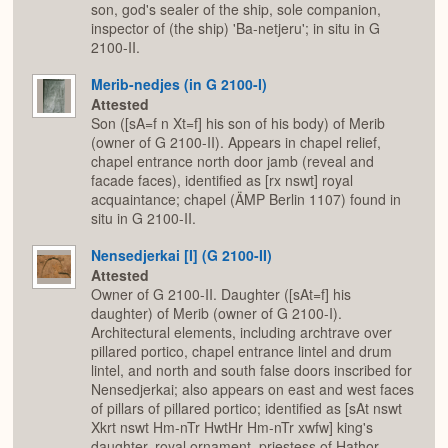
son, god's sealer of the ship, sole companion,
inspector of (the ship) 'Ba-netjeru'; in situ in G
2100-II.
Merib-nedjes (in G 2100-I)
Attested
Son ([sA=f n Xt=f] his son of his body) of Merib
(owner of G 2100-II). Appears in chapel relief,
chapel entrance north door jamb (reveal and
facade faces), identified as [rx nswt] royal
acquaintance; chapel (ÄMP Berlin 1107) found in
situ in G 2100-II.
Nensedjerkai [I] (G 2100-II)
Attested
Owner of G 2100-II. Daughter ([sAt=f] his
daughter) of Merib (owner of G 2100-I).
Architectural elements, including archtrave over
pillared portico, chapel entrance lintel and drum
lintel, and north and south false doors inscribed for
Nensedjerkai; also appears on east and west faces
of pillars of pillared portico; identified as [sAt nswt
Xkrt nswt Hm-nTr HwtHr Hm-nTr xwfw] king's
daughter, royal ornament, priestess of Hathor,