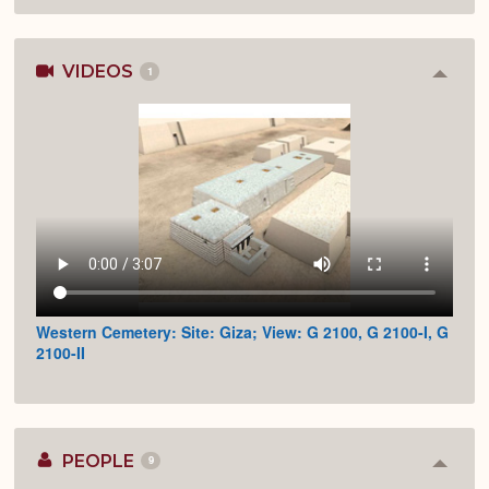
VIDEOS
1
Colla
or
Expan
Western Cemetery: Site: Giza; View: G 2100, G 2100-I, G
2100-II
PEOPLE
9
Colla
or