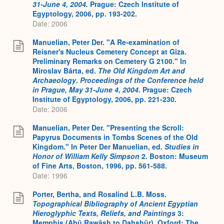
31-June 4, 2004.
Prague: Czech Institute of
Egyptology, 2006, pp. 193-202.
Date: 2006
Manuelian, Peter Der. "A Re-examination of
Reisner's Nucleus Cemetery Concept at Giza.
Preliminary Remarks on Cemetery G 2100." In
Miroslav Bárta, ed.
The Old Kingdom Art and
Archaeology
.
Proceedings of the Conference held
in Prague, May 31-June 4, 2004.
Prague: Czech
Institute of Egyptology, 2006, pp. 221-230.
Date: 2006
Manuelian, Peter Der. "Presenting the Scroll:
Papyrus Documents in Tombs Scenes of the Old
Kingdom." In Peter Der Manuelian, ed.
Studies in
Honor of William Kelly Simpson
2. Boston: Museum
of Fine Arts, Boston, 1996, pp. 561-588.
Date: 1996
Porter, Bertha, and Rosalind L.B. Moss.
Topographical Bibliography of Ancient Egyptian
Hieroglyphic Texts, Reliefs, and Paintings
3:
Memphis (Abû Rawâsh to Dahshûr). Oxford: The