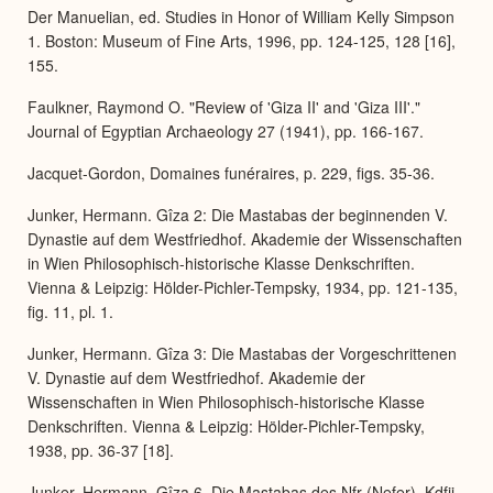
Der Manuelian, ed. Studies in Honor of William Kelly Simpson
1. Boston: Museum of Fine Arts, 1996, pp. 124-125, 128 [16],
155.
Faulkner, Raymond O. "Review of 'Giza II' and 'Giza III'."
Journal of Egyptian Archaeology 27 (1941), pp. 166-167.
Jacquet-Gordon, Domaines funéraires, p. 229, figs. 35-36.
Junker, Hermann. Gîza 2: Die Mastabas der beginnenden V.
Dynastie auf dem Westfriedhof. Akademie der Wissenschaften
in Wien Philosophisch-historische Klasse Denkschriften.
Vienna & Leipzig: Hölder-Pichler-Tempsky, 1934, pp. 121-135,
fig. 11, pl. 1.
Junker, Hermann. Gîza 3: Die Mastabas der Vorgeschrittenen
V. Dynastie auf dem Westfriedhof. Akademie der
Wissenschaften in Wien Philosophisch-historische Klasse
Denkschriften. Vienna & Leipzig: Hölder-Pichler-Tempsky,
1938, pp. 36-37 [18].
Junker, Hermann. Gîza 6. Die Mastabas des Nfr (Nefer), Kdfjj