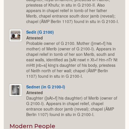
priestess of Khufu; in situ in G 2100-II. Also
appears in chapel relief in tomb of her father
Merib, chapel entrance south door jamb (reveal);
chapel (ÄMP Berlin 1107) found in situ in G 2100-I.
Sedit (G 2100)
Attested
Probable owner of G 2100. Mother ([mwt=f] his
mother) of Merib (owner of G 2100-I). Appears in
chapel relief in tomb of her son Merib, south and
east walls, identified as [sAt nswt n Xt=f Hm-nTr Nt
mHtt jnb=s] king's daughter of his body, priestess
of Neith north of her wall; chapel (ÄMP Berlin
1107) found in situ in G 2100-I.
Sednet (in G 2100-I)
Attested
Daughter ([sAt=f] his daughter) of Merib (owner of
G 2100-I). Appears in chapel relief, chapel
entrance south door jamb (reveal); chapel (ÄMP
Berlin 1107) found in situ in G 2100-I.
Modern People