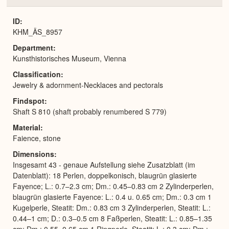
or
Expa
ID
KHM_ÄS_8957
Department
Kunsthistorisches Museum, Vienna
Classification
Jewelry & adornment-Necklaces and pectorals
Findspot
Shaft S 810 (shaft probably renumbered S 779)
Material
Faience, stone
Dimensions
Insgesamt 43 - genaue Aufstellung siehe Zusatzblatt (im
Datenblatt): 18 Perlen, doppelkonisch, blaugrün glasierte
Fayence; L.: 0.7–2.3 cm; Dm.: 0.45–0.83 cm 2 Zylinderperlen,
blaugrün glasierte Fayence: L.: 0.4 u. 0.65 cm; Dm.: 0.3 cm 1
Kugelperle, Steatit: Dm.: 0.83 cm 3 Zylinderperlen, Steatit: L.:
0.44–1 cm; D.: 0.3–0.5 cm 8 Faßperlen, Steatit: L.: 0.85–1.35
cm; Dm.: 0.55–0.65 cm 1 Ringperle, Steatit: L.: 0.3 cm; Dm.: