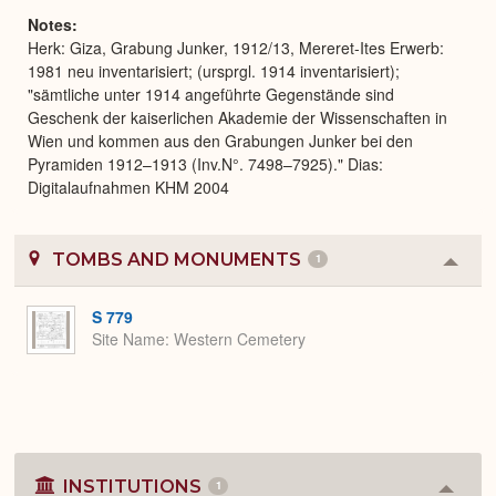
Notes
Herk: Giza, Grabung Junker, 1912/13, Mereret-Ites Erwerb:
1981 neu inventarisiert; (ursprgl. 1914 inventarisiert);
"sämtliche unter 1914 angeführte Gegenstände sind
Geschenk der kaiserlichen Akademie der Wissenschaften in
Wien und kommen aus den Grabungen Junker bei den
Pyramiden 1912–1913 (Inv.N°. 7498–7925)." Dias:
Digitalaufnahmen KHM 2004
TOMBS AND MONUMENTS
1
Colla
or
Expa
S 779
Site Name
Western Cemetery
INSTITUTIONS
1