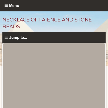
Skip
Menu
to
main
NECKLACE OF FAIENCE AND STONE
content
BEADS
Jump to...
Objects
catalog