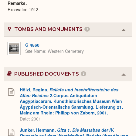
Remarks
Excavated 1913.
TOMBS AND MONUMENTS
1
Colla
or
Expa
G 4860
Site Name
Western Cemetery
PUBLISHED DOCUMENTS
5
Colla
or
Expa
Hölzl, Regina.
Reliefs und Inschriftensteine des
Alten Reiches
2.Corpus Antiquitatum
Aegyptiacarum. Kunsthistorisches Museum Wien
Ägyptisch-Orientalische Sammlung, Lieferung 21.
Mainz am Rhein: Philipp von Zabern, 2001.
Date: 2001
Junker, Hermann.
Gîza 1. Die Mastabas der IV.
Dynastie auf dem Westfriedhof
. Bericht über die von