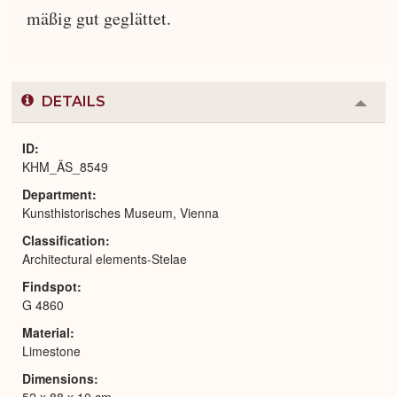
mäßig gut geglättet.
DETAILS
Colla
or
Expa
ID
KHM_ÄS_8549
Department
Kunsthistorisches Museum, Vienna
Classification
Architectural elements-Stelae
Findspot
G 4860
Material
Limestone
Dimensions
52 x 88 x 10 cm