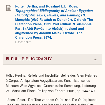
Porter, Bertha, and Rosalind L.B. Moss.
Topographical Bibliography of Ancient Egyptian
Hieroglyphic Texts, Reliefs, and Paintings
3:
Memphis (Abû Rawâsh to Dahshûr). Oxford: The
Clarendon Press, 1931. 2nd edition. 3:
M
emphis,
Part 1 (Abû Rawâsh to Abûsîr), revised and
augmented by Jaromír Málek. Oxford: The
Clarendon Press, 1974.
Date: 1974
FULL BIBLIOGRAPHY
Colla
or
Expa
Hölzl, Regina. Reliefs und Inschriftensteine des Alten Reiches
2.Corpus Antiquitatum Aegyptiacarum. Kunsthistorisches
Museum Wien Ägyptisch-Orientalische Sammlung, Lieferung
21. Mainz am Rhein: Philipp von Zabern, 2001, pp. 144-149.
Jánosi, Peter. "Der Tote vor dem Opfertisch. Die Opferplatten
von Giza. Besprechung des Buches Slab Stelae of the Giza