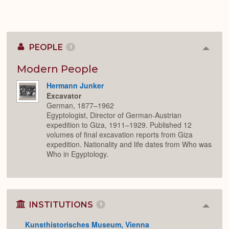
PEOPLE
1
Colla
or
Expan
Modern People
Hermann Junker
Excavator
German, 1877–1962
Egyptologist, Director of German-Austrian
expedition to Giza, 1911–1929. Published 12
volumes of final excavation reports from Giza
expedition. Nationality and life dates from Who was
Who in Egyptology.
INSTITUTIONS
1
Colla
or
Kunsthistorisches Museum, Vienna
Expan