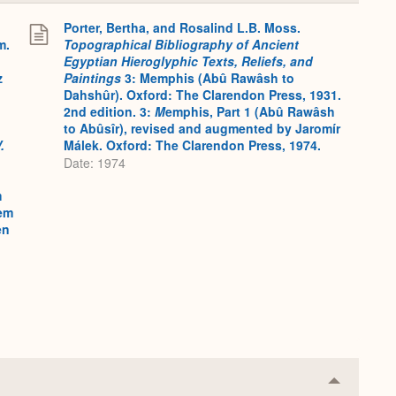
Expand
Porter, Bertha, and Rosalind L.B. Moss.
m.
Topographical Bibliography of Ancient
Egyptian Hieroglyphic Texts, Reliefs, and
z
Paintings
3: Memphis (Abû Rawâsh to
Dahshûr). Oxford: The Clarendon Press, 1931.
2nd edition. 3:
M
emphis, Part 1 (Abû Rawâsh
to Abûsîr), revised and augmented by Jaromír
.
Málek. Oxford: The Clarendon Press, 1974.
Date: 1974
m
em
en
Collapse