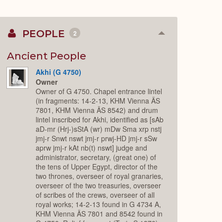
PEOPLE
2
Collapse
or
Expand
Ancient People
Akhi (G 4750)
Owner
Owner of G 4750. Chapel entrance lintel
(in fragments: 14-2-13, KHM Vienna ÄS
7801, KHM Vienna ÄS 8542) and drum
lintel inscribed for Akhi, identified as [sAb
aD-mr (Hrj-)sStA (wr) mDw Sma xrp nstj
jmj-r Snwt nswt jmj-r prwj-HD jmj-r sSw
aprw jmj-r kAt nb(t) nswt] judge and
administrator, secretary, (great one) of
the tens of Upper Egypt, director of the
two thrones, overseer of royal granaries,
overseer of the two treasuries, overseer
of scribes of the crews, overseer of all
royal works; 14-2-13 found in G 4734 A,
KHM Vienna ÄS 7801 and 8542 found in