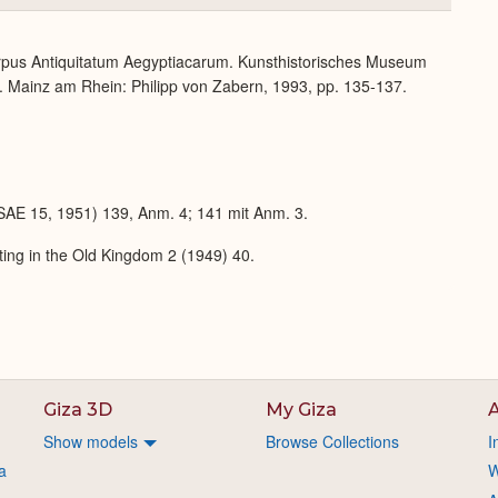
or
Expand
Corpus Antiquitatum Aegyptiacarum. Kunsthistorisches Museum
. Mainz am Rhein: Philipp von Zabern, 1993, pp. 135-137.
SAE 15, 1951) 139, Anm. 4; 141 mit Anm. 3.
ting in the Old Kingdom 2 (1949) 40.
Giza 3D
My Giza
A
Show models
Browse Collections
I
a
W