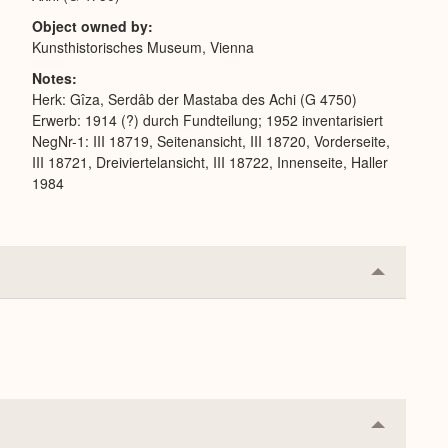
Object owned by
Kunsthistorisches Museum, Vienna
Notes
Herk: Gîza, Serdâb der Mastaba des Achi (G 4750)
Erwerb: 1914 (?) durch Fundteilung; 1952 inventarisiert
NegNr-1: III 18719, Seitenansicht, III 18720, Vorderseite,
III 18721, Dreiviertelansicht, III 18722, Innenseite, Haller
1984
Collapse
or
Expand
Collapse
or