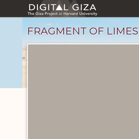
Skip
to
main
content
FRAGMENT OF LIMES
Objects
catalog