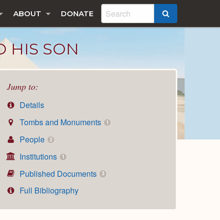
ABOUT
DONATE
SEARCH
 HIS SON
Jump to:
Details
Tombs and Monuments
1
People
2
Institutions
1
Published Documents
3
Full Bibliography