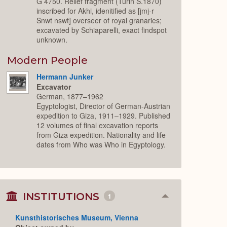
G 4750. Relief fragment (Turin S.1870)
inscribed for Akhi, idenitified as [jmj-r
Snwt nswt] overseer of royal granaries;
excavated by Schiaparelli, exact findspot
unknown.
Modern People
Hermann Junker
Excavator
German, 1877–1962
Egyptologist, Director of German-Austrian
expedition to Giza, 1911–1929. Published
12 volumes of final excavation reports
from Giza expedition. Nationality and life
dates from Who was Who in Egyptology.
INSTITUTIONS
1
Collapse
or
Expand
Kunsthistorisches Museum, Vienna