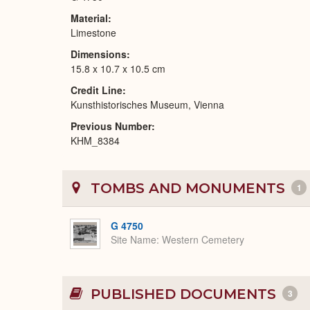
Material
Limestone
Dimensions
15.8 x 10.7 x 10.5 cm
Credit Line
Kunsthistorisches Museum, Vienna
Previous Number
KHM_8384
TOMBS AND MONUMENTS
1
G 4750
Site Name
Western Cemetery
PUBLISHED DOCUMENTS
3