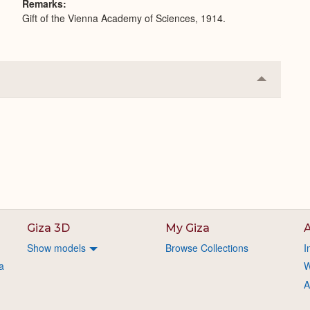
Remarks
Gift of the Vienna Academy of Sciences, 1914.
Collapse
or
Expand
Giza 3D
My Giza
A
Show models
Browse Collections
I
a
W
A