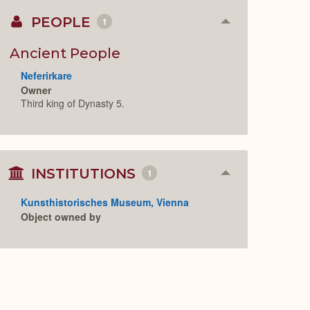
PEOPLE
1
Collapse
or
Expand
Ancient People
Neferirkare
Owner
Third king of Dynasty 5.
INSTITUTIONS
1
Collapse
or
Expand
Kunsthistorisches Museum, Vienna
Object owned by