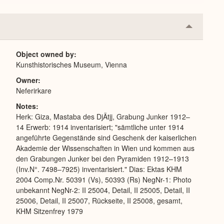
Collapse
or
Expand
Object owned by
Kunsthistorisches Museum, Vienna
Owner
Neferirkare
Notes
Herk: Giza, Mastaba des DjÄtjj, Grabung Junker 1912–
14 Erwerb: 1914 inventarisiert; "sämtliche unter 1914
angeführte Gegenstände sind Geschenk der kaiserlichen
Akademie der Wissenschaften in Wien und kommen aus
den Grabungen Junker bei den Pyramiden 1912–1913
(Inv.N°. 7498–7925) inventarisiert." Dias: Ektas KHM
2004 Comp.Nr. 50391 (Vs), 50393 (Rs) NegNr-1: Photo
unbekannt NegNr-2: II 25004, Detail, II 25005, Detail, II
25006, Detail, II 25007, Rückseite, II 25008, gesamt,
KHM Sitzenfrey 1979