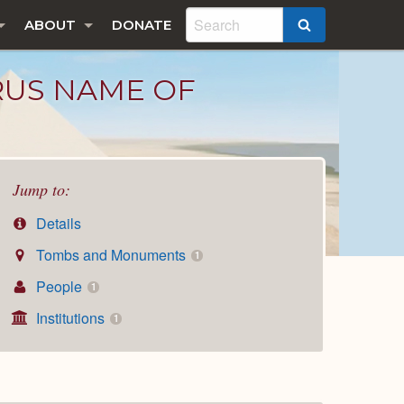
ABOUT
DONATE
SEARCH
RUS NAME OF
Jump to:
Details
Tombs and Monuments
1
People
1
Institutions
1