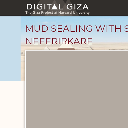
Skip
to
main
content
MUD SEALING WITH 
NEFERIRKARE
Objects
catalog