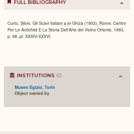
FULL BIBLIOGRAPHY
Colla
or
Expa
Curto, Silvio. Gli Scavi Italiani a el-Ghiza (1903). Rome: Centro
Per Le Antichitá E La Storia Dell'Arte del Vicino Oriente, 1993,
p. 98, pl. XXXIV-XXXVI.
INSTITUTIONS
1
Colla
or
Museo Egizio, Turin
Expan
Object owned by