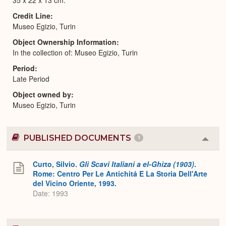
Credit Line
Museo Egizio, Turin
Object Ownership Information
In the collection of: Museo Egizio, Turin
Period
Late Period
Object owned by
Museo Egizio, Turin
PUBLISHED DOCUMENTS
1
Colla
or
Expa
Curto, Silvio.
Gli Scavi Italiani a el-Ghiza (1903)
.
Rome: Centro Per Le Antichitá E La Storia Dell'Arte
del Vicino Oriente, 1993.
Date: 1993